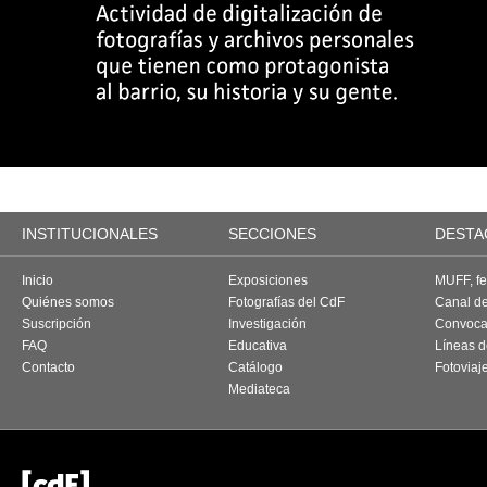
INSTITUCIONALES
SECCIONES
DESTA
Inicio
Exposiciones
MUFF, fes
Quiénes somos
Fotografías del CdF
Canal d
Suscripción
Investigación
Convoca
FAQ
Educativa
Líneas d
Contacto
Catálogo
Fotoviaj
Mediateca