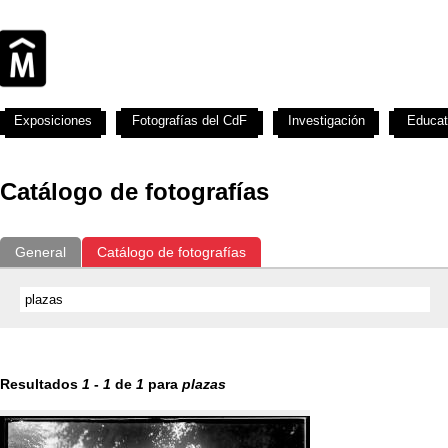
Exposiciones
Fotografías del CdF
Investigación
Educat
Catálogo de fotografías
General
Catálogo de fotografías
Resultados
1
-
1
de
1
para
plazas