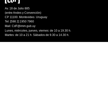
Av. 18 de Julio 885
(entre Andes y Convención)
CP 11100. Montevideo. Uruguay
Tel: [598 2] 1950 7960
Mail:
CdF@imm.gub.uy
Lunes, miércoles, jueves, viernes: de 10 a 19.30 h.
Martes: de 10 a 21 h. Sábados de 9.30 a 14.30 h.