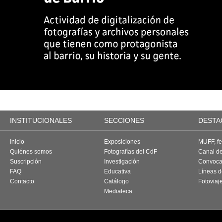
INSTITUCIONALES
SECCIONES
DESTA
Inicio
Exposiciones
MUFF, fes
Quiénes somos
Fotografías del CdF
Canal d
Suscripción
Investigación
Convoca
FAQ
Educativa
Líneas d
Contacto
Catálogo
Fotoviaj
Mediateca