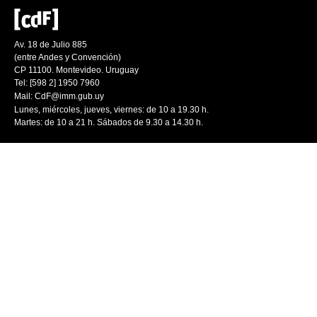
Av. 18 de Julio 885
(entre Andes y Convención)
CP 11100. Montevideo. Uruguay
Tel: [598 2] 1950 7960
Mail:
CdF@imm.gub.uy
Lunes, miércoles, jueves, viernes: de 10 a 19.30 h.
Martes: de 10 a 21 h. Sábados de 9.30 a 14.30 h.