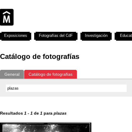
Exposiciones
Fotografías del CdF
Investigación
Educat
Catálogo de fotografías
General
Catálogo de fotografías
Resultados
1
-
1
de
1
para
plazas