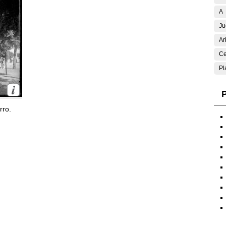
A
Ju
Ar
Ce
Pl
P
rro.