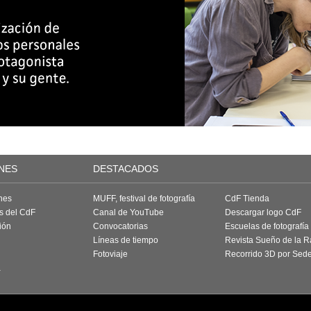
NES
DESTACADOS
nes
MUFF, festival de fotografía
CdF Tienda
as del CdF
Canal de YouTube
Descargar logo CdF
ión
Convocatorias
Escuelas de fotografía
Líneas de tiempo
Revista Sueño de la 
Fotoviaje
Recorrido 3D por Sed
a