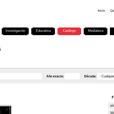
Inicio
Qu
Investigación
Educativa
Catálogo
Mediateca
s
Año exacto:
Década:
F
pl
Mu