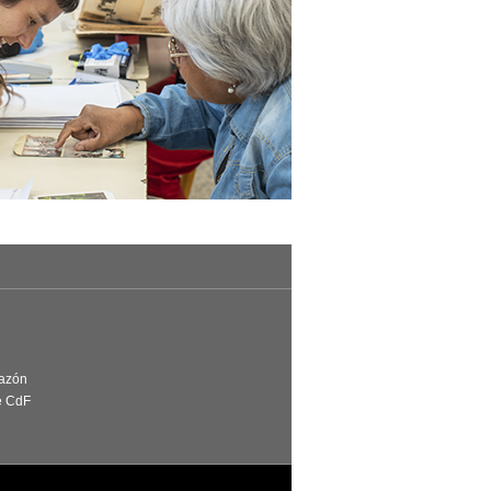
Razón
e CdF