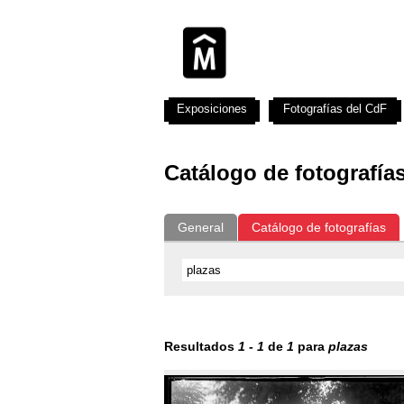
Exposiciones
Fotografías del CdF
Catálogo de fotografía
General
Catálogo de fotografías
Resultados
1
-
1
de
1
para
plazas