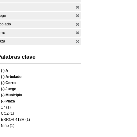
ego
bolado
rro
aza
alabras clave
(-)
A
(-)
Arbolado
(-)
Cerro
(-)
Juego
(-)
Municipio
(-)
Plaza
17 (1)
CCZ (1)
ERROR 413H (1)
Niño (1)