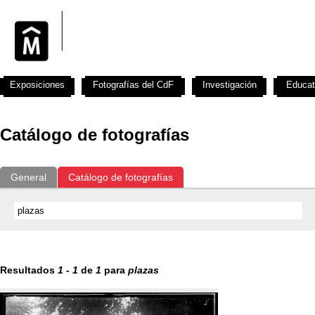
Exposiciones
Fotografías del CdF
Investigación
Educat
Catálogo de fotografías
General
Catálogo de fotografías
Resultados
1
-
1
de
1
para
plazas