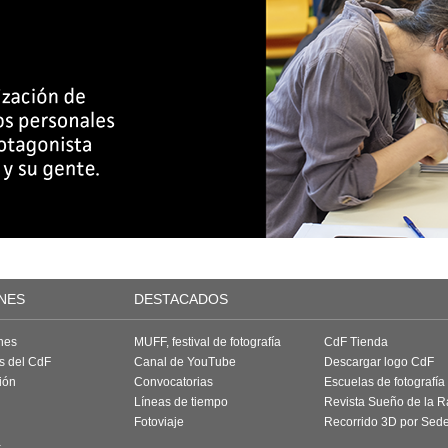
NES
DESTACADOS
nes
MUFF, festival de fotografía
CdF Tienda
as del CdF
Canal de YouTube
Descargar logo CdF
ión
Convocatorias
Escuelas de fotografía
Líneas de tiempo
Revista Sueño de la 
Fotoviaje
Recorrido 3D por Sed
a