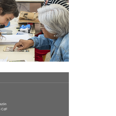
Razón
e CdF