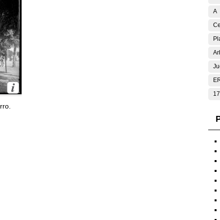
A
Ce
Pl
Ar
Ju
E
17
rro.
P