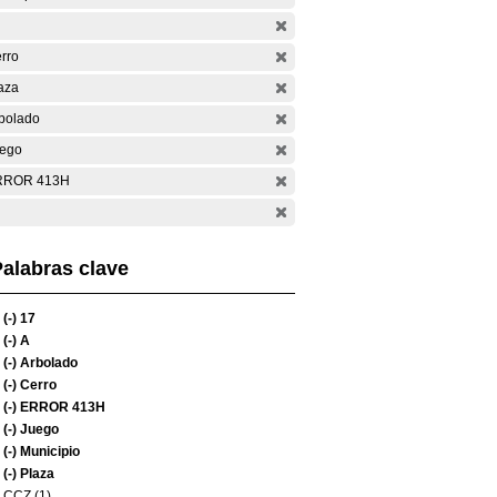
rro
aza
bolado
ego
RROR 413H
alabras clave
(-)
17
(-)
A
(-)
Arbolado
(-)
Cerro
(-)
ERROR 413H
(-)
Juego
(-)
Municipio
(-)
Plaza
CCZ (1)