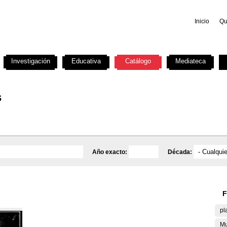
Inicio
Qu
Investigación
Educativa
Catálogo
Mediateca
s
Año exacto:
Década:
F
pl
Mu