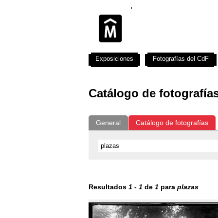
Exposiciones
Fotografías del CdF
Catálogo de fotografía
General
Catálogo de fotografías
Resultados
1
-
1
de
1
para
plazas