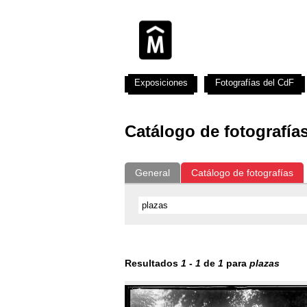
Exposiciones
Fotografías del CdF
Catálogo de fotografía
General
Catálogo de fotografías
Resultados
1
-
1
de
1
para
plazas