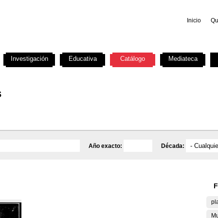
Inicio
Qu
Investigación
Educativa
Catálogo
Mediateca
s
Año exacto:
Década:
F
pl
Mu