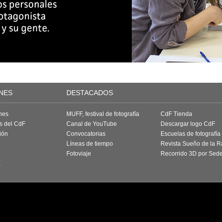
NES
DESTACADOS
nes
MUFF, festival de fotografía
CdF Tienda
as del CdF
Canal de YouTube
Descargar logo CdF
ión
Convocatorias
Escuelas de fotografía
Líneas de tiempo
Revista Sueño de la 
Fotoviaje
Recorrido 3D por Sed
a