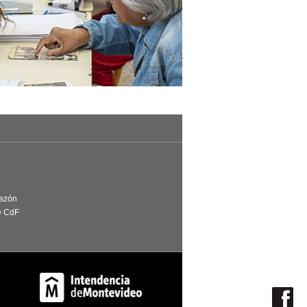
Razón
e CdF