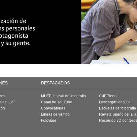
NES
DESTACADOS
nes
MUFF, festival de fotografía
CdF Tienda
as del CdF
Canal de YouTube
Descargar logo CdF
ión
Convocatorias
Escuelas de fotografía
Líneas de tiempo
Revista Sueño de la 
Fotoviaje
Recorrido 3D por Sed
a