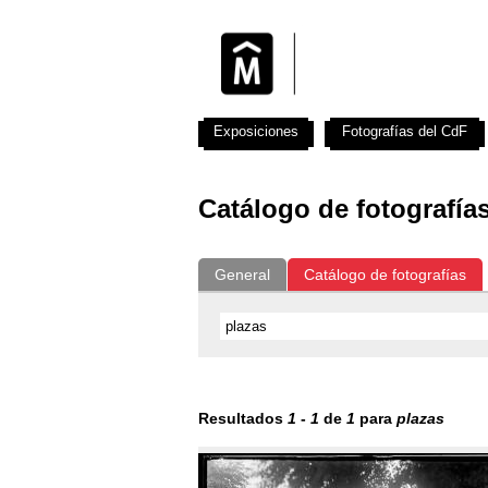
Exposiciones
Fotografías del CdF
Catálogo de fotografía
General
Catálogo de fotografías
Resultados
1
-
1
de
1
para
plazas