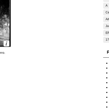
A
Ce
Ar
Ju
E
17
P
rro.