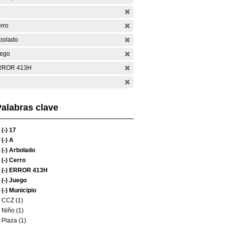
rro
bolado
ego
RROR 413H
alabras clave
(-)
17
(-)
A
(-)
Arbolado
(-)
Cerro
(-)
ERROR 413H
(-)
Juego
(-)
Municipio
CCZ (1)
Niño (1)
Plaza (1)