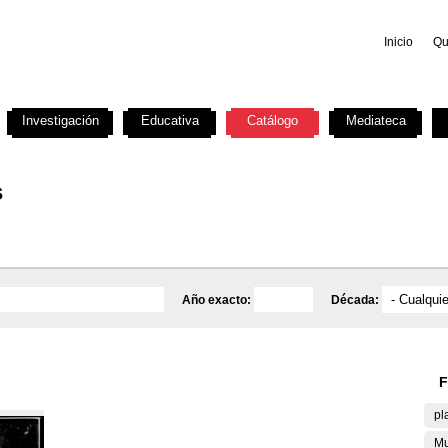
Inicio
Qu
Investigación
Educativa
Catálogo
Mediateca
s
Año exacto:
Década:
F
pl
Mu