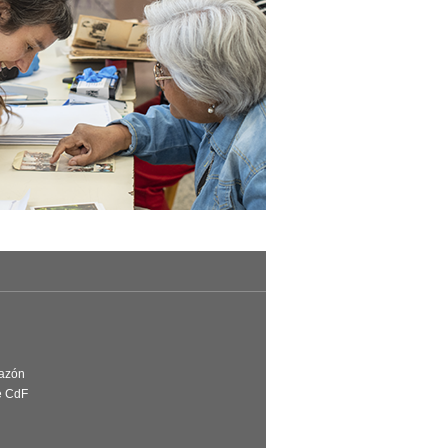
Razón
e CdF