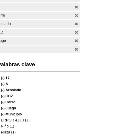
rro
bolado
CZ
ego
alabras clave
(-)
17
(-)
A
(-)
Arbolado
(-)
CCZ
(-)
Cerro
(-)
Juego
(-)
Municipio
ERROR 413H (1)
Niño (1)
Plaza (1)