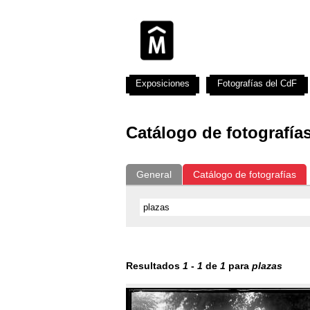
Exposiciones
Fotografías del CdF
Catálogo de fotografía
General
Catálogo de fotografías
Resultados
1
-
1
de
1
para
plazas