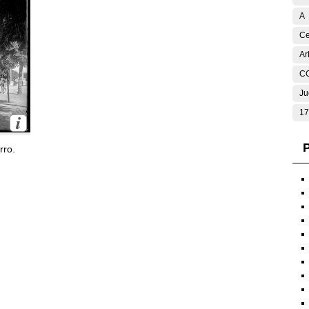
A
Ce
Ar
C
Ju
17
P
rro.