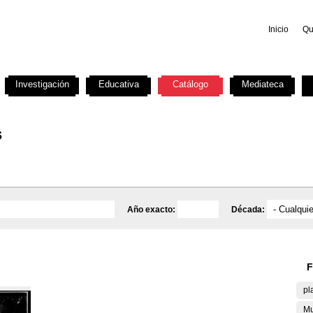
Inicio
Qu
Investigación
Educativa
Catálogo
Mediateca
s
Año exacto:
Década:
F
pl
Mu