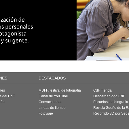
NES
DESTACADOS
nes
MUFF, festival de fotografía
CdF Tienda
as del CdF
Canal de YouTube
Descargar logo CdF
ión
Convocatorias
Escuelas de fotografía
Líneas de tiempo
Revista Sueño de la 
Fotoviaje
Recorrido 3D por Sed
a