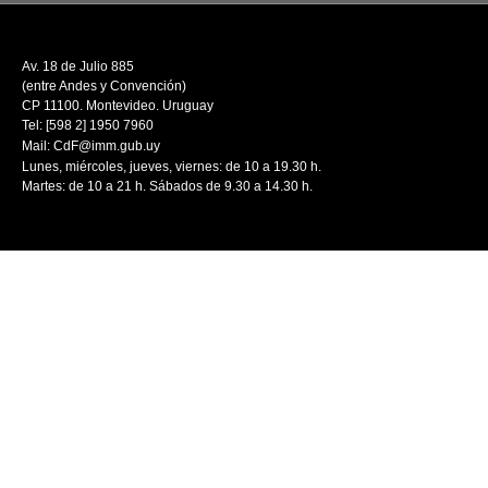
Av. 18 de Julio 885
(entre Andes y Convención)
CP 11100. Montevideo. Uruguay
Tel: [598 2] 1950 7960
Mail:
CdF@imm.gub.uy
Lunes, miércoles, jueves, viernes: de 10 a 19.30 h.
Martes: de 10 a 21 h. Sábados de 9.30 a 14.30 h.