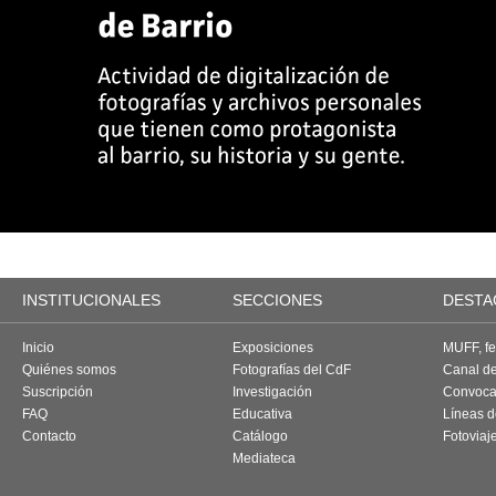
INSTITUCIONALES
SECCIONES
DESTA
Inicio
Exposiciones
MUFF, fes
Quiénes somos
Fotografías del CdF
Canal d
Suscripción
Investigación
Convoca
FAQ
Educativa
Líneas d
Contacto
Catálogo
Fotoviaj
Mediateca