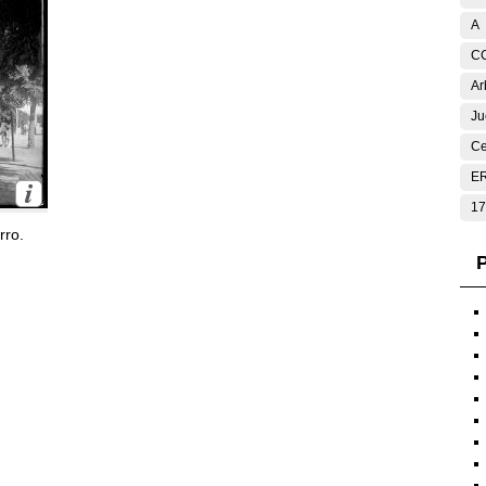
A
C
Ar
Ju
Ce
E
17
rro.
P