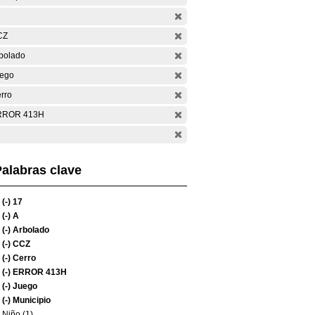
CZ
bolado
ego
rro
RROR 413H
alabras clave
(-)
17
(-)
A
(-)
Arbolado
(-)
CCZ
(-)
Cerro
(-)
ERROR 413H
(-)
Juego
(-)
Municipio
Niño (1)