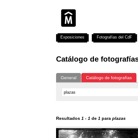
Exposiciones
Fotografías del CdF
Catálogo de fotografía
General
Catálogo de fotografías
Resultados
1
-
1
de
1
para
plazas