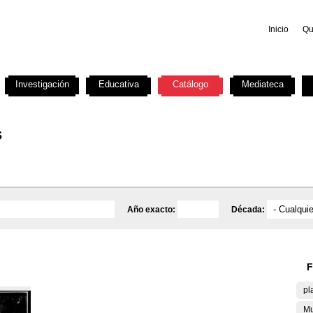
Inicio
Qu
Investigación
Educativa
Catálogo
Mediateca
s
Año exacto:
Década:
F
pl
Mu