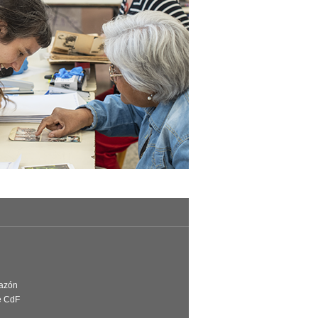
Razón
e CdF