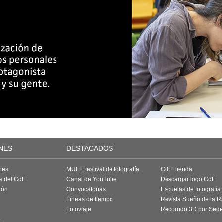
NES
DESTACADOS
nes
MUFF, festival de fotografía
CdF Tienda
as del CdF
Canal de YouTube
Descargar logo CdF
ión
Convocatorias
Escuelas de fotografía
Líneas de tiempo
Revista Sueño de la 
Fotoviaje
Recorrido 3D por Sed
a