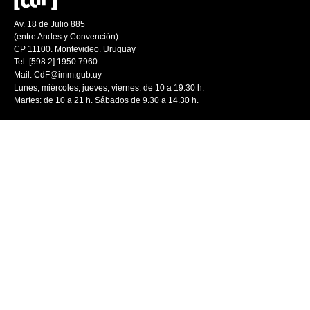
Av. 18 de Julio 885
(entre Andes y Convención)
CP 11100. Montevideo. Uruguay
Tel: [598 2] 1950 7960
Mail:
CdF@imm.gub.uy
Lunes, miércoles, jueves, viernes: de 10 a 19.30 h.
Martes: de 10 a 21 h. Sábados de 9.30 a 14.30 h.