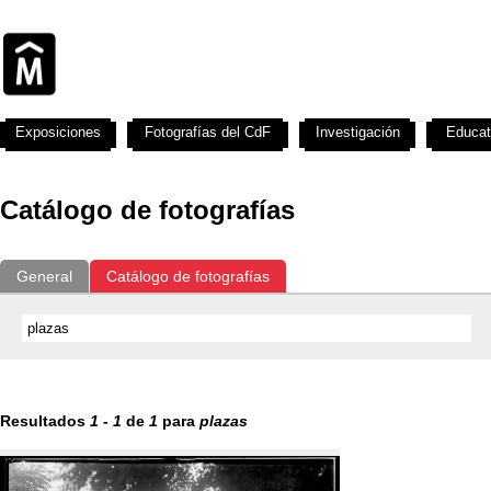
Exposiciones
Fotografías del CdF
Investigación
Educat
Catálogo de fotografías
General
Catálogo de fotografías
Resultados
1
-
1
de
1
para
plazas