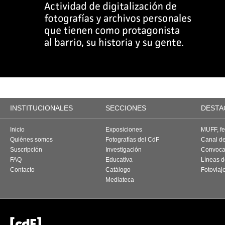
INSTITUCIONALES
SECCIONES
DESTA
Inicio
Exposiciones
MUFF, fes
Quiénes somos
Fotografías del CdF
Canal d
Suscripción
Investigación
Convoca
FAQ
Educativa
Líneas d
Contacto
Catálogo
Fotoviaj
Mediateca