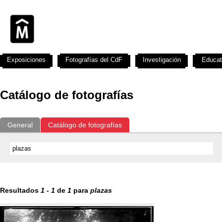
Exposiciones
Fotografías del CdF
Investigación
Educat
Catálogo de fotografías
General
Catálogo de fotografías
Resultados
1
-
1
de
1
para
plazas