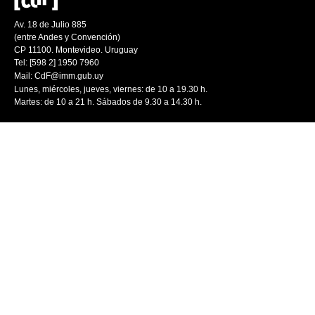
Av. 18 de Julio 885
(entre Andes y Convención)
CP 11100. Montevideo. Uruguay
Tel: [598 2] 1950 7960
Mail:
CdF@imm.gub.uy
Lunes, miércoles, jueves, viernes: de 10 a 19.30 h.
Martes: de 10 a 21 h. Sábados de 9.30 a 14.30 h.