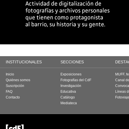
INSTITUCIONALES
SECCIONES
DESTA
Inicio
Exposiciones
MUFF, fes
Quiénes somos
Fotografías del CdF
Canal d
Suscripción
Investigación
Convoca
FAQ
Educativa
Líneas d
Contacto
Catálogo
Fotoviaj
Mediateca