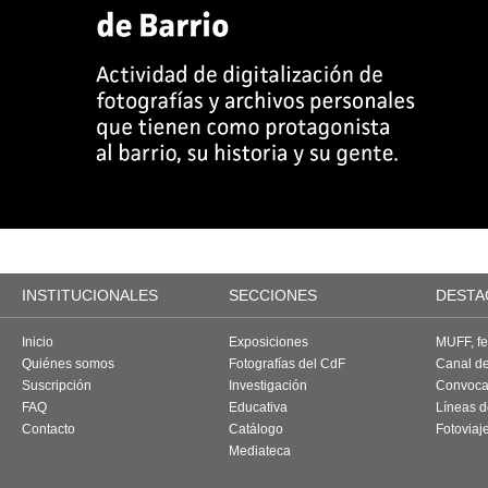
INSTITUCIONALES
SECCIONES
DESTA
Inicio
Exposiciones
MUFF, fes
Quiénes somos
Fotografías del CdF
Canal d
Suscripción
Investigación
Convoca
FAQ
Educativa
Líneas d
Contacto
Catálogo
Fotoviaj
Mediateca