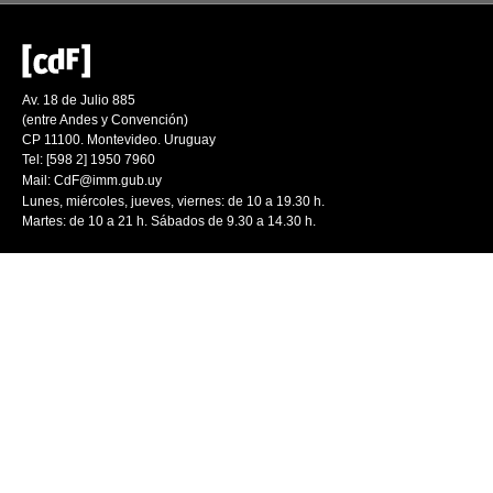
Av. 18 de Julio 885
(entre Andes y Convención)
CP 11100. Montevideo. Uruguay
Tel: [598 2] 1950 7960
Mail:
CdF@imm.gub.uy
Lunes, miércoles, jueves, viernes: de 10 a 19.30 h.
Martes: de 10 a 21 h. Sábados de 9.30 a 14.30 h.