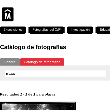
Exposiciones
Fotografías del CdF
Investigación
Educat
Catálogo de fotografías
General
Catálogo de fotografías
Resultados
1
-
1
de
1
para
plazas