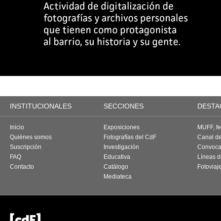
INSTITUCIONALES
SECCIONES
DESTA
Inicio
Exposiciones
MUFF, fes
Quiénes somos
Fotografías del CdF
Canal d
Suscripción
Investigación
Convoca
FAQ
Educativa
Líneas d
Contacto
Catálogo
Fotoviaj
Mediateca