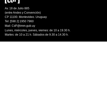
Av. 18 de Julio 885
(entre Andes y Convención)
CP 11100. Montevideo. Uruguay
Tel: [598 2] 1950 7960
Mail:
CdF@imm.gub.uy
Lunes, miércoles, jueves, viernes: de 10 a 19.30 h.
Martes: de 10 a 21 h. Sábados de 9.30 a 14.30 h.