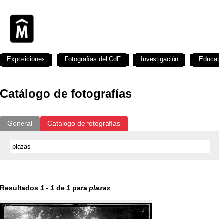
Exposiciones
Fotografías del CdF
Investigación
Educat
Catálogo de fotografías
General
Catálogo de fotografías
Resultados
1
-
1
de
1
para
plazas