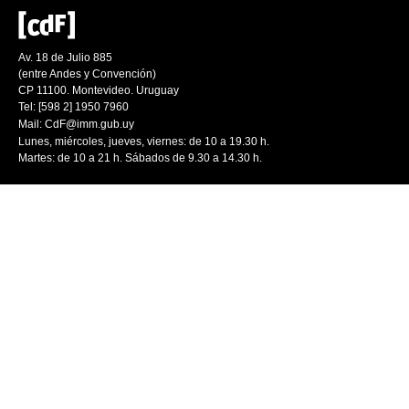
Av. 18 de Julio 885
(entre Andes y Convención)
CP 11100. Montevideo. Uruguay
Tel: [598 2] 1950 7960
Mail:
CdF@imm.gub.uy
Lunes, miércoles, jueves, viernes: de 10 a 19.30 h.
Martes: de 10 a 21 h. Sábados de 9.30 a 14.30 h.