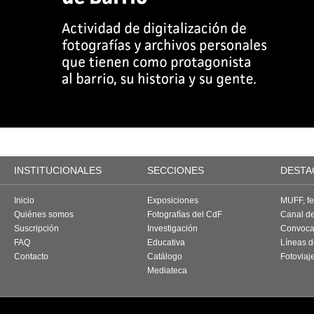
INSTITUCIONALES
SECCIONES
DESTA
Inicio
Exposiciones
MUFF, fes
Quiénes somos
Fotografías del CdF
Canal d
Suscripción
Investigación
Convoca
FAQ
Educativa
Líneas d
Contacto
Catálogo
Fotoviaj
Mediateca