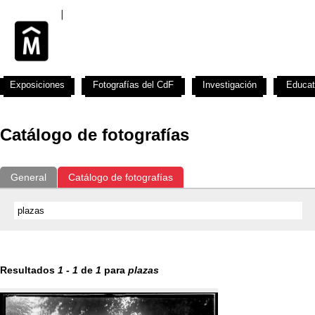
Exposiciones
Fotografías del CdF
Investigación
Educat
Catálogo de fotografías
General
Catálogo de fotografías
Resultados
1
-
1
de
1
para
plazas