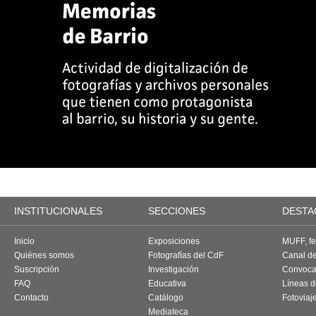
INSTITUCIONALES
SECCIONES
DESTA
Inicio
Exposiciones
MUFF, fes
Quiénes somos
Fotografías del CdF
Canal d
Suscripción
Investigación
Convoca
FAQ
Educativa
Líneas d
Contacto
Catálogo
Fotoviaj
Mediateca