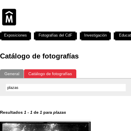
Exposiciones
Fotografías del CdF
Investigación
Educat
Catálogo de fotografías
General
Catálogo de fotografías
Resultados
1
-
1
de
1
para
plazas