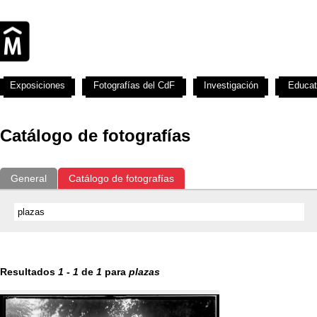
Exposiciones
Fotografías del CdF
Investigación
Educat
Catálogo de fotografías
General
Catálogo de fotografías
Resultados
1
-
1
de
1
para
plazas