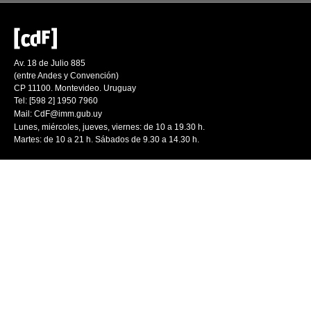
Av. 18 de Julio 885
(entre Andes y Convención)
CP 11100. Montevideo. Uruguay
Tel: [598 2] 1950 7960
Mail:
CdF@imm.gub.uy
Lunes, miércoles, jueves, viernes: de 10 a 19.30 h.
Martes: de 10 a 21 h. Sábados de 9.30 a 14.30 h.