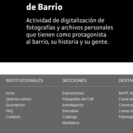
INSTITUCIONALES
SECCIONES
DESTA
Inicio
Exposiciones
MUFF, fes
Quiénes somos
Fotografías del CdF
Canal d
Suscripción
Investigación
Convoca
FAQ
Educativa
Líneas d
Contacto
Catálogo
Fotoviaj
Mediateca