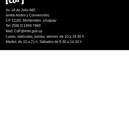
Av. 18 de Julio 885
(entre Andes y Convención)
CP 11100. Montevideo. Uruguay
Tel: [598 2] 1950 7960
Mail:
CdF@imm.gub.uy
Lunes, miércoles, jueves, viernes: de 10 a 19.30 h.
Martes: de 10 a 21 h. Sábados de 9.30 a 14.30 h.