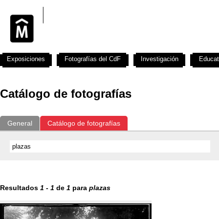
Exposiciones
Fotografías del CdF
Investigación
Educat
Catálogo de fotografías
General
Catálogo de fotografías
Resultados
1
-
1
de
1
para
plazas