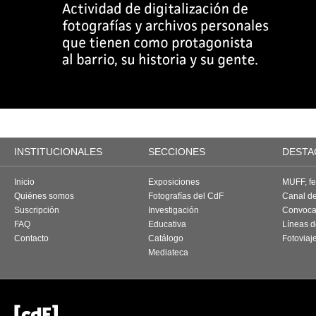
INSTITUCIONALES
SECCIONES
DESTA
Inicio
Exposiciones
MUFF, fes
Quiénes somos
Fotografías del CdF
Canal d
Suscripción
Investigación
Convoca
FAQ
Educativa
Líneas d
Contacto
Catálogo
Fotoviaj
Mediateca