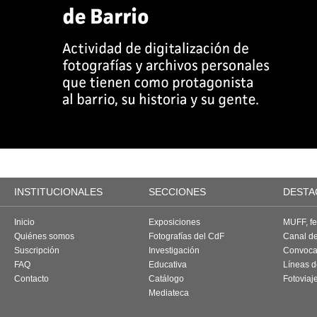
INSTITUCIONALES
SECCIONES
DESTA
Inicio
Exposiciones
MUFF, fes
Quiénes somos
Fotografías del CdF
Canal d
Suscripción
Investigación
Convoca
FAQ
Educativa
Líneas d
Contacto
Catálogo
Fotoviaj
Mediateca