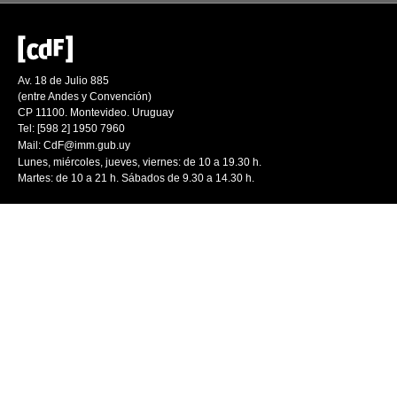
Av. 18 de Julio 885
(entre Andes y Convención)
CP 11100. Montevideo. Uruguay
Tel: [598 2] 1950 7960
Mail:
CdF@imm.gub.uy
Lunes, miércoles, jueves, viernes: de 10 a 19.30 h.
Martes: de 10 a 21 h. Sábados de 9.30 a 14.30 h.