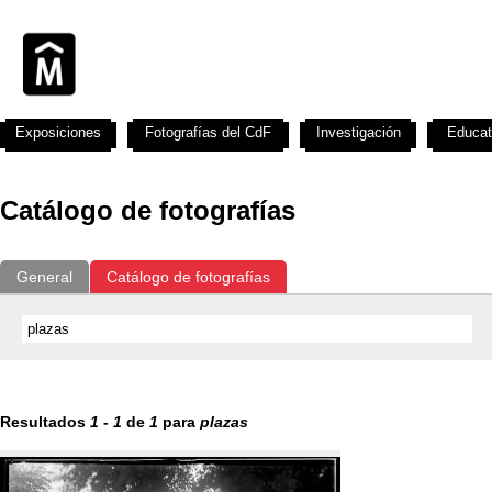
Exposiciones
Fotografías del CdF
Investigación
Educat
Catálogo de fotografías
General
Catálogo de fotografías
Resultados
1
-
1
de
1
para
plazas