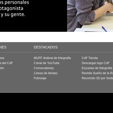
NES
DESTACADOS
nes
MUFF, festival de fotografía
CdF Tienda
as del CdF
Canal de YouTube
Descargar logo CdF
ión
Convocatorias
Escuelas de fotografía
Líneas de tiempo
Revista Sueño de la 
Fotoviaje
Recorrido 3D por Sed
a