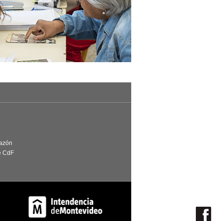
Razón
e CdF