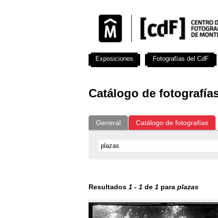
Exposiciones
Fotografías del CdF
Catálogo de fotografía
General
Catálogo de fotografías
Resultados
1
-
1
de
1
para
plazas