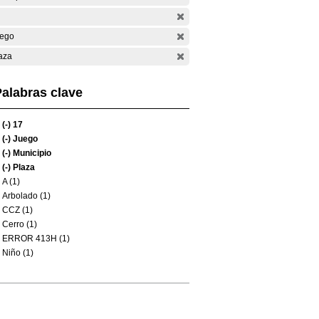
ego
aza
alabras clave
(-)
17
(-)
Juego
(-)
Municipio
(-)
Plaza
A (1)
Arbolado (1)
CCZ (1)
Cerro (1)
ERROR 413H (1)
Niño (1)