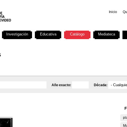
Inicio
Qu
Investigación
Educativa
Catálogo
Mediateca
s
Año exacto:
Década:
F
pl
Mu