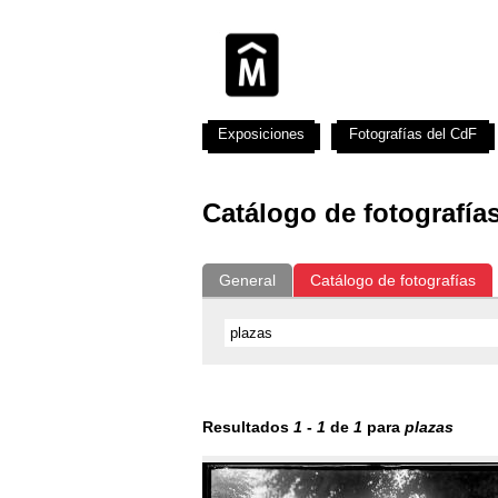
Exposiciones
Fotografías del CdF
Catálogo de fotografía
General
Catálogo de fotografías
Resultados
1
-
1
de
1
para
plazas