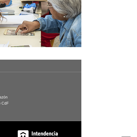
Razón
e CdF