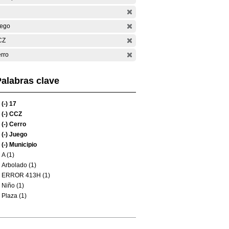
ego
CZ
rro
alabras clave
(-)
17
(-)
CCZ
(-)
Cerro
(-)
Juego
(-)
Municipio
A (1)
Arbolado (1)
ERROR 413H (1)
Niño (1)
Plaza (1)