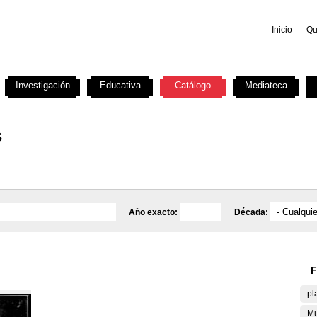
Inicio
Qu
Investigación
Educativa
Catálogo
Mediateca
s
Año exacto:
Década:
F
pl
Mu