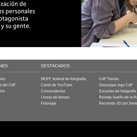
NES
DESTACADOS
nes
MUFF, festival de fotografía
CdF Tienda
as del CdF
Canal de YouTube
Descargar logo CdF
ión
Convocatorias
Escuelas de fotografía
Líneas de tiempo
Revista Sueño de la 
Fotoviaje
Recorrido 3D por Sed
a