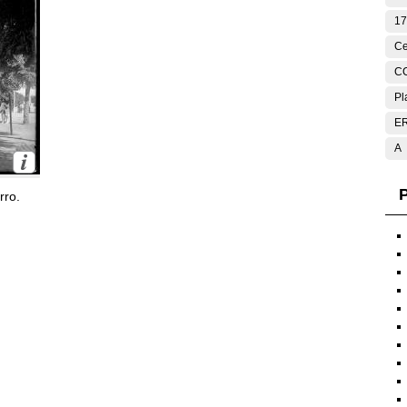
17
Ce
C
Pl
E
A
P
rro.