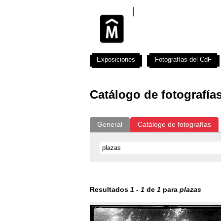
Exposiciones
Fotografías del CdF
Catálogo de fotografía
General
Catálogo de fotografías
Resultados
1
-
1
de
1
para
plazas