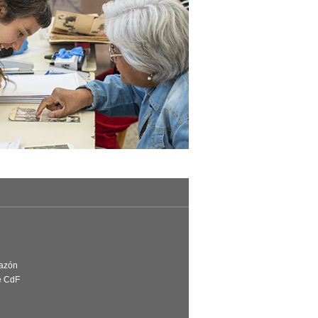
Razón
e CdF