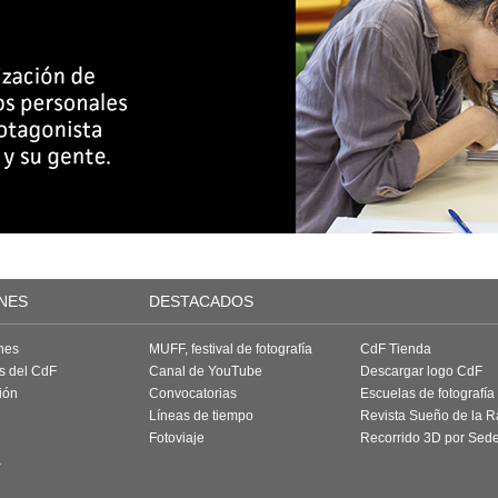
NES
DESTACADOS
nes
MUFF, festival de fotografía
CdF Tienda
as del CdF
Canal de YouTube
Descargar logo CdF
ión
Convocatorias
Escuelas de fotografía
Líneas de tiempo
Revista Sueño de la 
Fotoviaje
Recorrido 3D por Sed
a