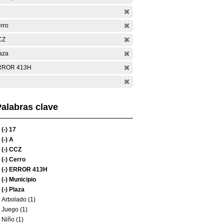
rro
CZ
aza
RROR 413H
alabras clave
(-)
17
(-)
A
(-)
CCZ
(-)
Cerro
(-)
ERROR 413H
(-)
Municipio
(-)
Plaza
Arbolado (1)
Juego (1)
Niño (1)