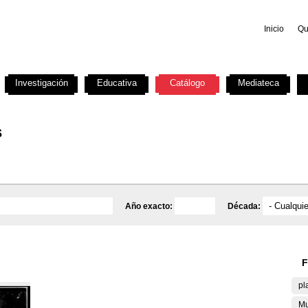
Inicio
Qu
Investigación
Educativa
Catálogo
Mediateca
s
Año exacto:
Década:
F
pl
Mu