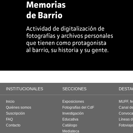
INSTITUCIONALES
SECCIONES
DESTA
Inicio
Exposiciones
MUFF, fes
Quiénes somos
Fotografías del CdF
Canal d
Suscripción
Investigación
Convoca
FAQ
Educativa
Líneas d
Contacto
Catálogo
Fotoviaj
Mediateca