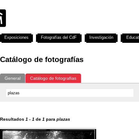
Exposiciones
Fotografías del CdF
Investigación
Educat
Catálogo de fotografías
General
Catálogo de fotografías
Resultados
1
-
1
de
1
para
plazas