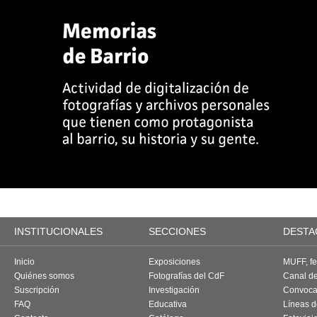
INSTITUCIONALES
SECCIONES
DESTA
Inicio
Exposiciones
MUFF, fes
Quiénes somos
Fotografías del CdF
Canal d
Suscripción
Investigación
Convoca
FAQ
Educativa
Líneas d