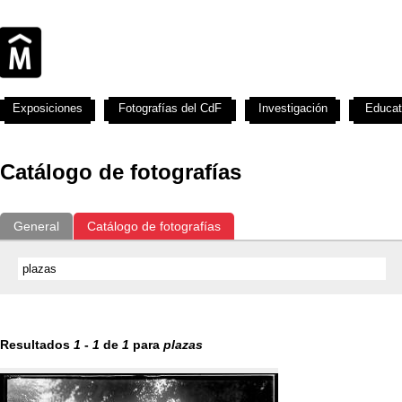
Exposiciones
Fotografías del CdF
Investigación
Educat
Catálogo de fotografías
General
Catálogo de fotografías
Resultados
1
-
1
de
1
para
plazas