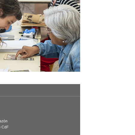
Razón
e CdF