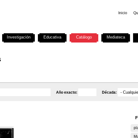
Inicio
Qu
Investigación
Educativa
Catálogo
Mediateca
s
Año exacto:
Década:
F
pl
Mu