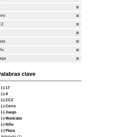
rro
CZ
aza
ño
ego
alabras clave
(-)
17
(-)
A
(-)
CCZ
(-)
Cerro
(-)
Juego
(-)
Municipio
(-)
Niño
(-)
Plaza
Arbolado (1)