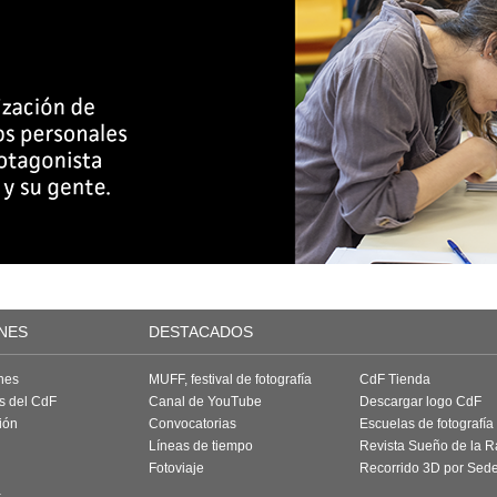
NES
DESTACADOS
nes
MUFF, festival de fotografía
CdF Tienda
as del CdF
Canal de YouTube
Descargar logo CdF
ión
Convocatorias
Escuelas de fotografía
Líneas de tiempo
Revista Sueño de la 
Fotoviaje
Recorrido 3D por Sed
a