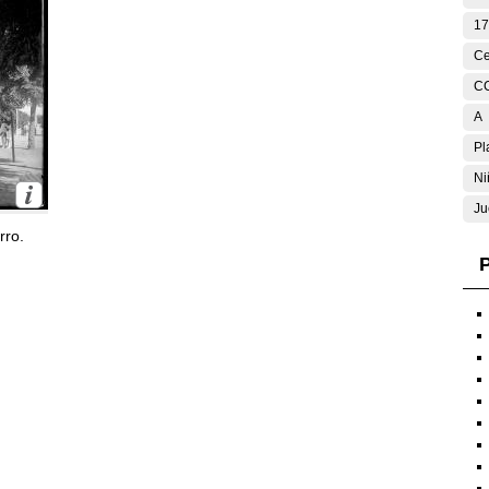
17
Ce
C
A
Pl
Ni
Ju
rro.
P