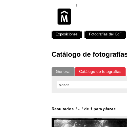
Exposiciones
Fotografías del CdF
Catálogo de fotografía
General
Catálogo de fotografías
Resultados
1
-
1
de
1
para
plazas