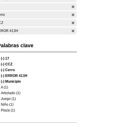
rro
CZ
RROR 413H
alabras clave
(-)
17
(-)
CCZ
(-)
Cerro
(-)
ERROR 413H
(-)
Municipio
A (1)
Arbolado (1)
Juego (1)
Niño (1)
Plaza (1)