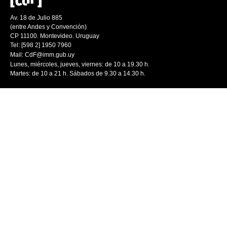
Av. 18 de Julio 885
(entre Andes y Convención)
CP 11100. Montevideo. Uruguay
Tel: [598 2] 1950 7960
Mail:
CdF@imm.gub.uy
Lunes, miércoles, jueves, viernes: de 10 a 19.30 h.
Martes: de 10 a 21 h. Sábados de 9.30 a 14.30 h.