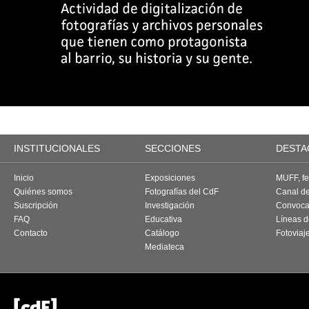
INSTITUCIONALES
SECCIONES
DESTA
Inicio
Exposiciones
MUFF, fes
Quiénes somos
Fotografías del CdF
Canal d
Suscripción
Investigación
Convoca
FAQ
Educativa
Líneas d
Contacto
Catálogo
Fotoviaj
Mediateca