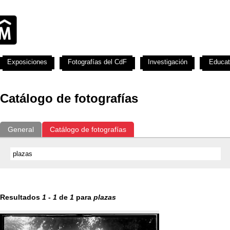
Exposiciones
Fotografías del CdF
Investigación
Educat
Catálogo de fotografías
General
Catálogo de fotografías
Resultados
1
-
1
de
1
para
plazas