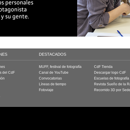
NES
DESTACADOS
nes
MUFF, festival de fotografía
CdF Tienda
as del CdF
Canal de YouTube
Descargar logo CdF
ión
Convocatorias
Escuelas de fotografía
Líneas de tiempo
Revista Sueño de la 
Fotoviaje
Recorrido 3D por Sed
a