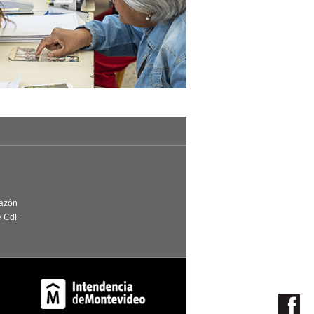
Razón
e CdF