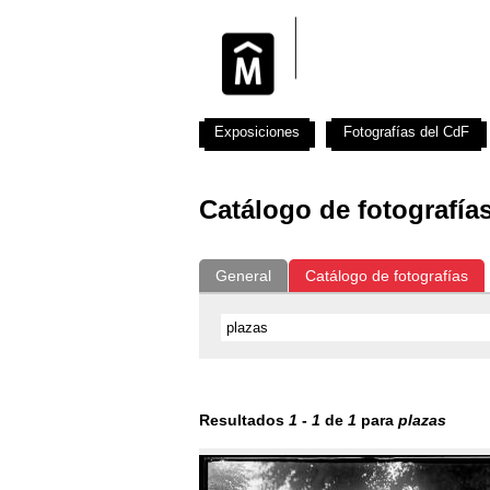
Exposiciones
Fotografías del CdF
Catálogo de fotografía
General
Catálogo de fotografías
Resultados
1
-
1
de
1
para
plazas