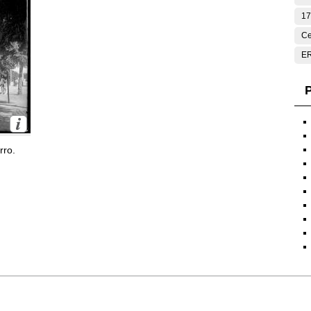
17
Ce
E
P
rro.