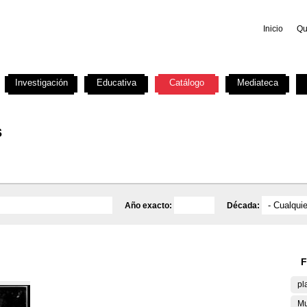
Inicio
Qu
Investigación
Educativa
Catálogo
Mediateca
s
Año exacto:
Década:
F
pl
Mu