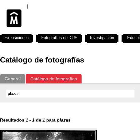
Exposiciones
Fotografías del CdF
Investigación
Educat
Catálogo de fotografías
General
Catálogo de fotografías
Resultados
1
-
1
de
1
para
plazas