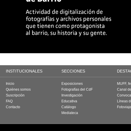
INSTITUCIONALES
SECCIONES
DESTA
Inicio
Exposiciones
MUFF, fes
Quiénes somos
Fotografías del CdF
Canal d
Suscripción
Investigación
Convoca
FAQ
Educativa
Líneas d
Contacto
Catálogo
Fotoviaj
Mediateca