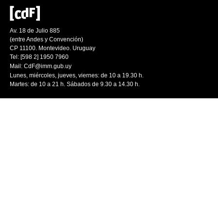
Av. 18 de Julio 885
(entre Andes y Convención)
CP 11100. Montevideo. Uruguay
Tel: [598 2] 1950 7960
Mail:
CdF@imm.gub.uy
Lunes, miércoles, jueves, viernes: de 10 a 19.30 h.
Martes: de 10 a 21 h. Sábados de 9.30 a 14.30 h.