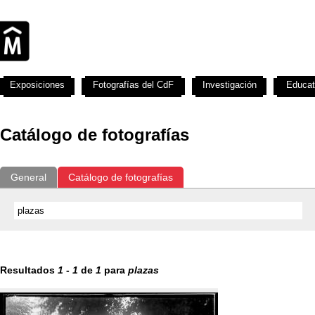
Exposiciones
Fotografías del CdF
Investigación
Educat
Catálogo de fotografías
General
Catálogo de fotografías
Resultados
1
-
1
de
1
para
plazas