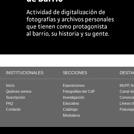
INSTITUCIONALES
SECCIONES
DESTA
Inicio
Exposiciones
MUFF, fes
Quiénes somos
Fotografías del CdF
Canal d
Suscripción
Investigación
Convoca
FAQ
Educativa
Líneas d
Contacto
Catálogo
Fotoviaj
Mediateca