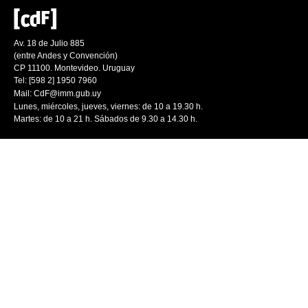
Av. 18 de Julio 885
(entre Andes y Convención)
CP 11100. Montevideo. Uruguay
Tel: [598 2] 1950 7960
Mail:
CdF@imm.gub.uy
Lunes, miércoles, jueves, viernes: de 10 a 19.30 h.
Martes: de 10 a 21 h. Sábados de 9.30 a 14.30 h.