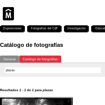
Exposiciones
Fotografías del CdF
Investigación
Educat
Catálogo de fotografías
General
Catálogo de fotografías
Resultados
1
-
1
de
1
para
plazas