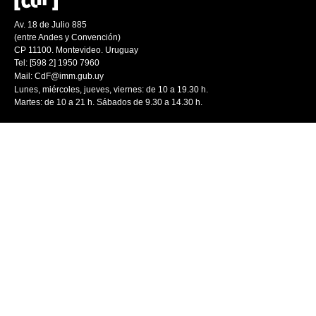
Av. 18 de Julio 885
(entre Andes y Convención)
CP 11100. Montevideo. Uruguay
Tel: [598 2] 1950 7960
Mail:
CdF@imm.gub.uy
Lunes, miércoles, jueves, viernes: de 10 a 19.30 h.
Martes: de 10 a 21 h. Sábados de 9.30 a 14.30 h.