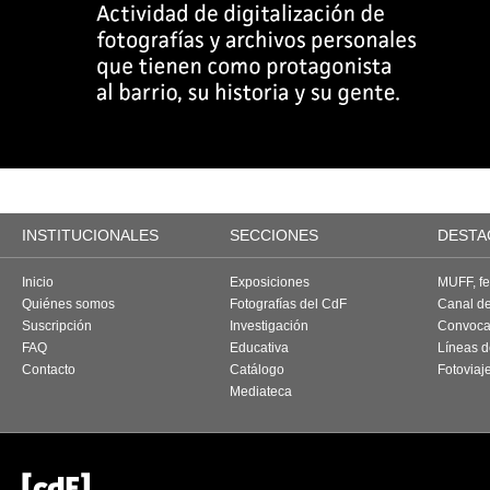
INSTITUCIONALES
SECCIONES
DESTA
Inicio
Exposiciones
MUFF, fes
Quiénes somos
Fotografías del CdF
Canal d
Suscripción
Investigación
Convoca
FAQ
Educativa
Líneas d
Contacto
Catálogo
Fotoviaj
Mediateca