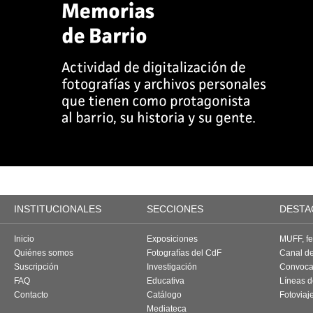
INSTITUCIONALES
SECCIONES
DESTA
Inicio
Exposiciones
MUFF, fes
Quiénes somos
Fotografías del CdF
Canal d
Suscripción
Investigación
Convoca
FAQ
Educativa
Líneas d
Contacto
Catálogo
Fotoviaj
Mediateca