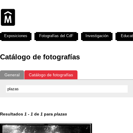
Exposiciones
Fotografías del CdF
Investigación
Educat
Catálogo de fotografías
General
Catálogo de fotografías
Resultados
1
-
1
de
1
para
plazas