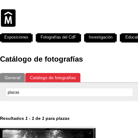
Exposiciones
Fotografías del CdF
Investigación
Educat
Catálogo de fotografías
General
Catálogo de fotografías
Resultados
1
-
1
de
1
para
plazas