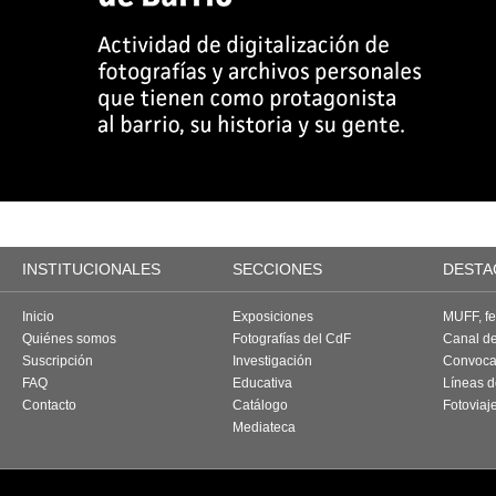
INSTITUCIONALES
SECCIONES
DESTA
Inicio
Exposiciones
MUFF, fes
Quiénes somos
Fotografías del CdF
Canal d
Suscripción
Investigación
Convoca
FAQ
Educativa
Líneas d
Contacto
Catálogo
Fotoviaj
Mediateca