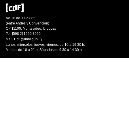
Av. 18 de Julio 885
(entre Andes y Convención)
CP 11100. Montevideo. Uruguay
Tel: [598 2] 1950 7960
Mail:
CdF@imm.gub.uy
Lunes, miércoles, jueves, viernes: de 10 a 19.30 h.
Martes: de 10 a 21 h. Sábados de 9.30 a 14.30 h.