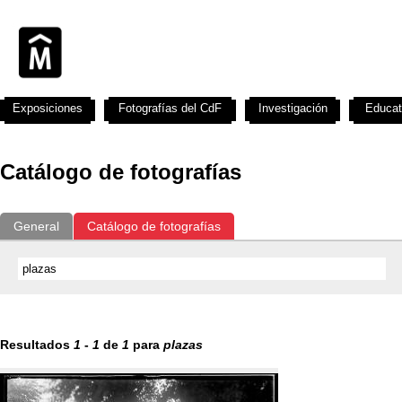
Exposiciones
Fotografías del CdF
Investigación
Educat
Catálogo de fotografías
General
Catálogo de fotografías
Resultados
1
-
1
de
1
para
plazas