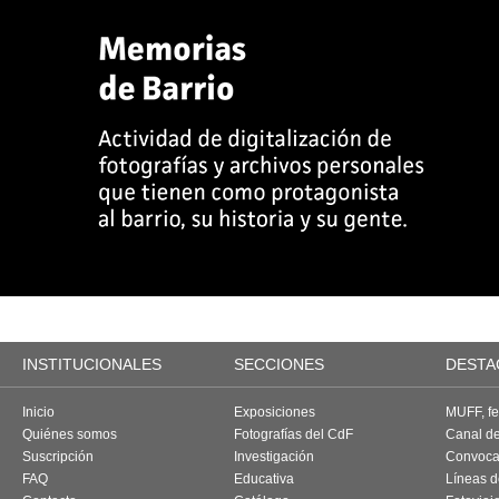
INSTITUCIONALES
SECCIONES
DESTA
Inicio
Exposiciones
MUFF, fes
Quiénes somos
Fotografías del CdF
Canal d
Suscripción
Investigación
Convoca
FAQ
Educativa
Líneas d