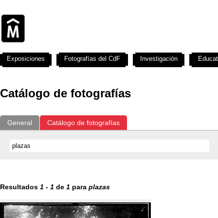
Exposiciones
Fotografías del CdF
Investigación
Educat
Catálogo de fotografías
General
Catálogo de fotografías
Resultados
1
-
1
de
1
para
plazas