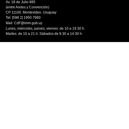
Av. 18 de Julio 885
(entre Andes y Convención)
CP 11100. Montevideo. Uruguay
Tel: [598 2] 1950 7960
Mail:
CdF@imm.gub.uy
Lunes, miércoles, jueves, viernes: de 10 a 19.30 h.
Martes: de 10 a 21 h. Sábados de 9.30 a 14.30 h.