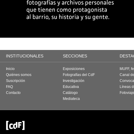
INSTITUCIONALES
SECCIONES
DESTA
Inicio
Exposiciones
MUFF, fes
Quiénes somos
Fotografías del CdF
Canal d
Suscripción
Investigación
Convoca
FAQ
Educativa
Líneas d
Contacto
Catálogo
Fotoviaj
Mediateca