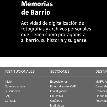
INSTITUCIONALES
SECCIONES
DESTA
Inicio
Exposiciones
MUFF, fes
Quiénes somos
Fotografías del CdF
Canal d
Suscripción
Investigación
Convoca
FAQ
Educativa
Líneas d
Contacto
Catálogo
Fotoviaj
Mediateca