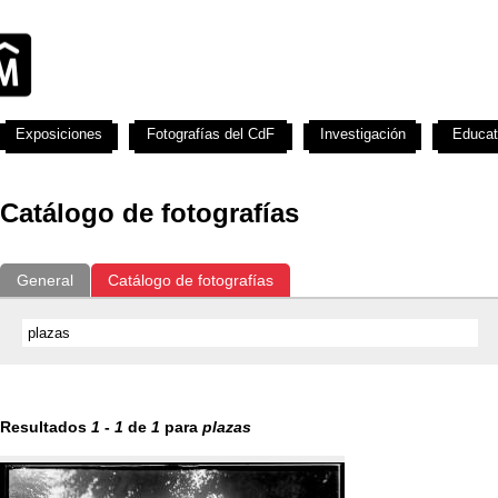
Exposiciones
Fotografías del CdF
Investigación
Educat
Catálogo de fotografías
General
Catálogo de fotografías
Resultados
1
-
1
de
1
para
plazas