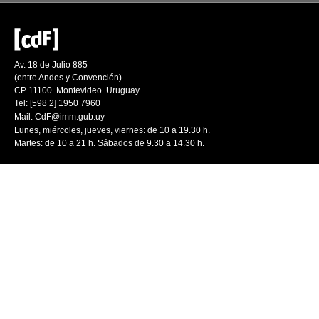
Av. 18 de Julio 885
(entre Andes y Convención)
CP 11100. Montevideo. Uruguay
Tel: [598 2] 1950 7960
Mail:
CdF@imm.gub.uy
Lunes, miércoles, jueves, viernes: de 10 a 19.30 h.
Martes: de 10 a 21 h. Sábados de 9.30 a 14.30 h.