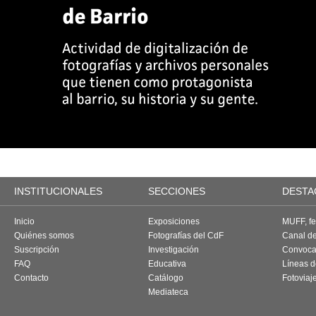
INSTITUCIONALES
SECCIONES
DESTA
Inicio
Exposiciones
MUFF, fes
Quiénes somos
Fotografías del CdF
Canal d
Suscripción
Investigación
Convoca
FAQ
Educativa
Líneas d
Contacto
Catálogo
Fotoviaj
Mediateca