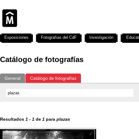
Exposiciones
Fotografías del CdF
Investigación
Educat
Catálogo de fotografías
General
Catálogo de fotografías
Resultados
1
-
1
de
1
para
plazas