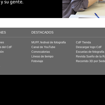
NES
DESTACADOS
nes
MUFF, festival de fotografía
CdF Tienda
as del CdF
Canal de YouTube
Descargar logo CdF
ión
Convocatorias
Escuelas de fotografía
Líneas de tiempo
Revista Sueño de la 
Fotoviaje
Recorrido 3D por Sed
a