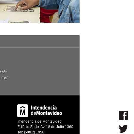
Razón
e CdF
Intendencia de Montevideo
Edificio Sede: Av. 18 de Julio 1360
Tel: [598 2] 1950