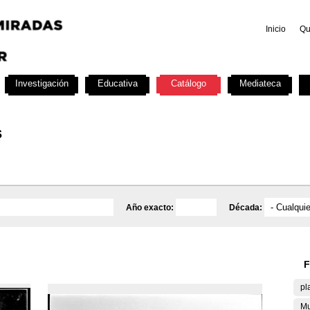
Inicio
Qu
Investigación
Educativa
Catálogo
Mediateca
s
Año exacto:
Década:
F
pl
Mu