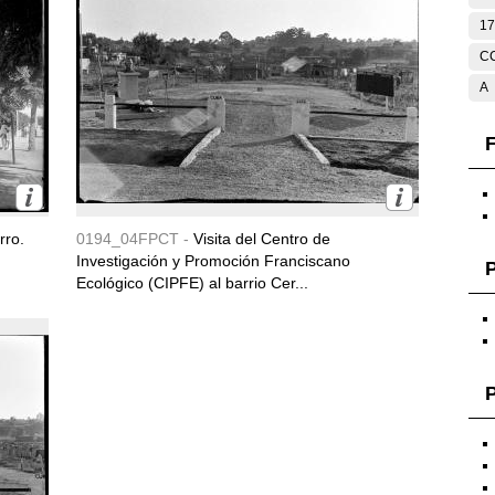
17
C
A
F
rro.
0194_04FPCT -
Visita del Centro de
Investigación y Promoción Franciscano
Ecológico (CIPFE) al barrio Cer...
P