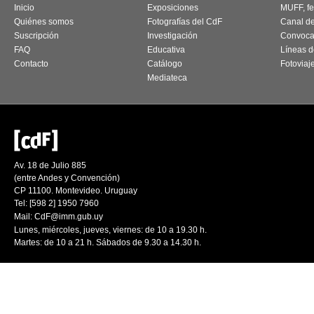
Inicio
Exposiciones
MUFF, fes
Quiénes somos
Fotografías del CdF
Canal d
Suscripción
Investigación
Convoca
FAQ
Educativa
Líneas d
Contacto
Catálogo
Fotoviaj
Mediateca
Av. 18 de Julio 885
(entre Andes y Convención)
CP 11100. Montevideo. Uruguay
Tel: [598 2] 1950 7960
Mail:
CdF@imm.gub.uy
Lunes, miércoles, jueves, viernes: de 10 a 19.30 h.
Martes: de 10 a 21 h. Sábados de 9.30 a 14.30 h.