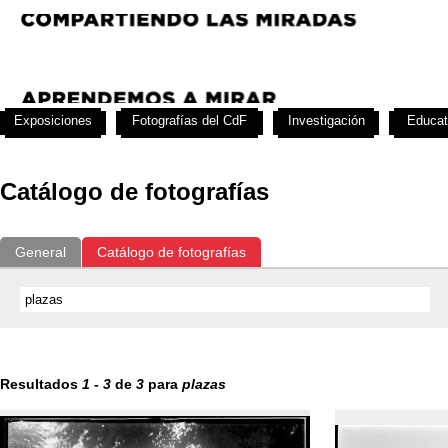
Exposiciones
Fotografías del CdF
Investigación
Educat
Catálogo de fotografías
General
Catálogo de fotografías
Resultados
1
-
3
de
3
para
plazas