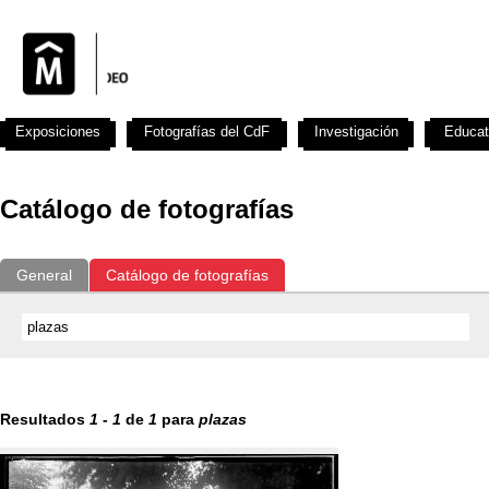
Exposiciones
Fotografías del CdF
Investigación
Educat
Catálogo de fotografías
General
Catálogo de fotografías
Resultados
1
-
1
de
1
para
plazas