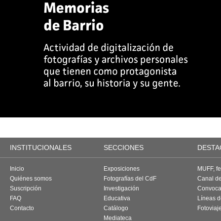
INSTITUCIONALES
SECCIONES
DESTA
Inicio
Exposiciones
MUFF, fes
Quiénes somos
Fotografías del CdF
Canal d
Suscripción
Investigación
Convoca
FAQ
Educativa
Líneas d
Contacto
Catálogo
Fotoviaj
Mediateca