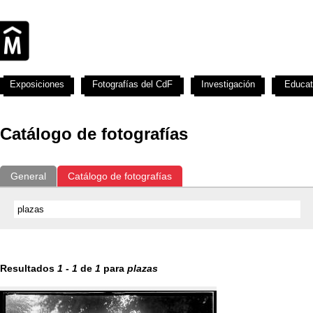
Exposiciones
Fotografías del CdF
Investigación
Educat
Catálogo de fotografías
General
Catálogo de fotografías
Resultados
1
-
1
de
1
para
plazas