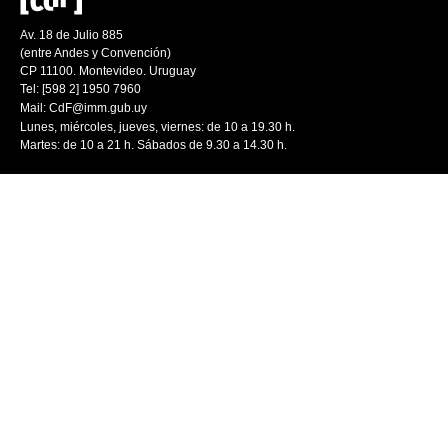
Av. 18 de Julio 885
(entre Andes y Convención)
CP 11100. Montevideo. Uruguay
Tel: [598 2] 1950 7960
Mail:
CdF@imm.gub.uy
Lunes, miércoles, jueves, viernes: de 10 a 19.30 h.
Martes: de 10 a 21 h. Sábados de 9.30 a 14.30 h.