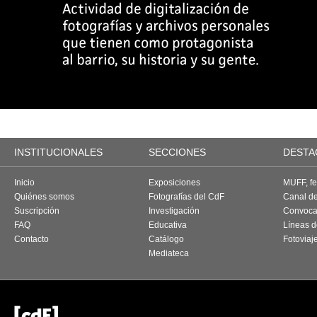
INSTITUCIONALES
SECCIONES
DESTA
Inicio
Exposiciones
MUFF, fes
Quiénes somos
Fotografías del CdF
Canal d
Suscripción
Investigación
Convoca
FAQ
Educativa
Líneas d
Contacto
Catálogo
Fotoviaj
Mediateca