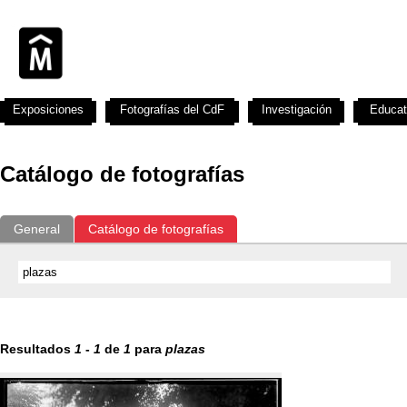
Exposiciones
Fotografías del CdF
Investigación
Educat
Catálogo de fotografías
General
Catálogo de fotografías
Resultados
1
-
1
de
1
para
plazas