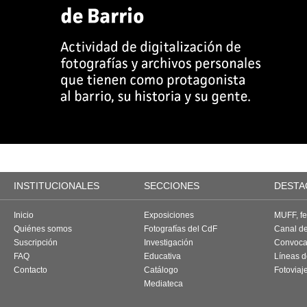
INSTITUCIONALES
SECCIONES
DESTA
Inicio
Exposiciones
MUFF, fes
Quiénes somos
Fotografías del CdF
Canal d
Suscripción
Investigación
Convoca
FAQ
Educativa
Líneas d
Contacto
Catálogo
Fotoviaj
Mediateca