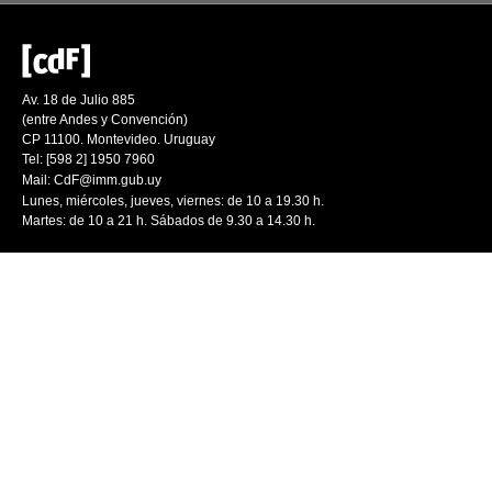
Av. 18 de Julio 885
(entre Andes y Convención)
CP 11100. Montevideo. Uruguay
Tel: [598 2] 1950 7960
Mail:
CdF@imm.gub.uy
Lunes, miércoles, jueves, viernes: de 10 a 19.30 h.
Martes: de 10 a 21 h. Sábados de 9.30 a 14.30 h.