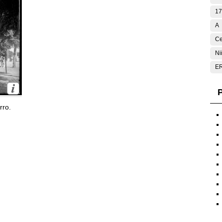
17
A
Ce
Ni
E
P
rro.