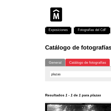
Exposiciones
Fotografías del CdF
Catálogo de fotografía
General
Catálogo de fotografías
Resultados
1
-
1
de
1
para
plazas