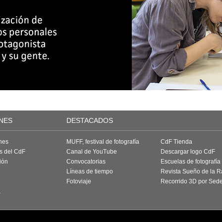
NES
DESTACADOS
nes
MUFF, festival de fotografía
CdF Tienda
as del CdF
Canal de YouTube
Descargar logo CdF
ión
Convocatorias
Escuelas de fotografía
Líneas de tiempo
Revista Sueño de la 
Fotoviaje
Recorrido 3D por Sed
a