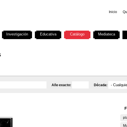
Inicio
Qu
Investigación
Educativa
Catálogo
Mediateca
s
Año exacto:
Década:
F
pl
Mu