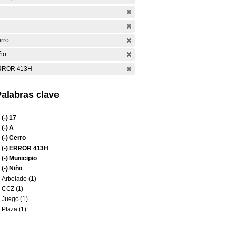
rro
ño
RROR 413H
alabras clave
(-)
17
(-)
A
(-)
Cerro
(-)
ERROR 413H
(-)
Municipio
(-)
Niño
Arbolado (1)
CCZ (1)
Juego (1)
Plaza (1)