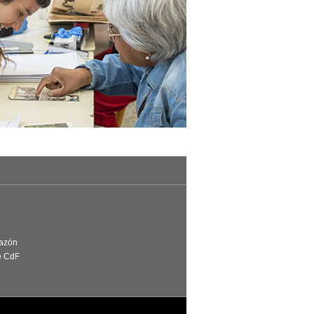
Razón
e CdF