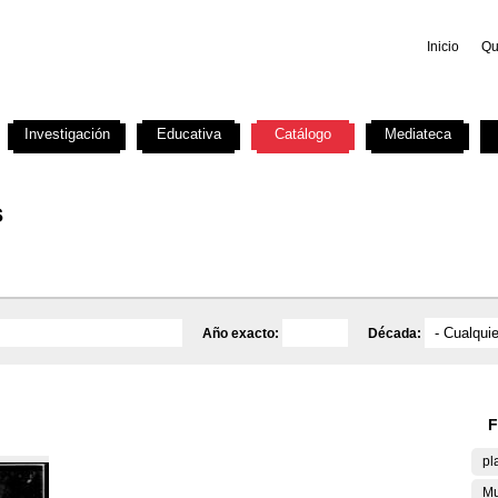
Inicio
Qu
Investigación
Educativa
Catálogo
Mediateca
s
Año exacto:
Década:
F
pl
Mu