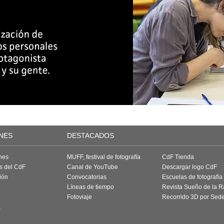
NES
DESTACADOS
nes
MUFF, festival de fotografía
CdF Tienda
as del CdF
Canal de YouTube
Descargar logo CdF
ión
Convocatorias
Escuelas de fotografía
Líneas de tiempo
Revista Sueño de la 
Fotoviaje
Recorrido 3D por Sed
a