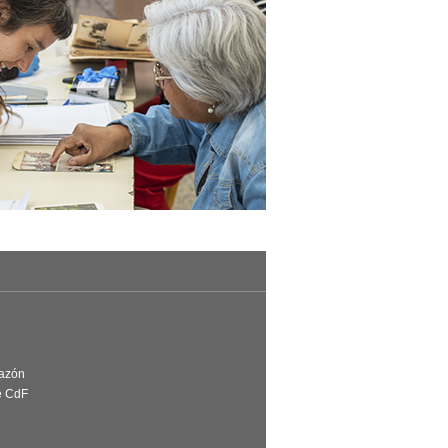
Razón
e CdF