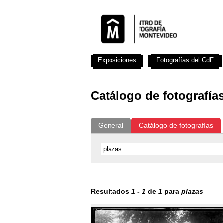
Exposiciones
Fotografías del CdF
Catálogo de fotografía
General
Catálogo de fotografías
Resultados
1
-
1
de
1
para
plazas