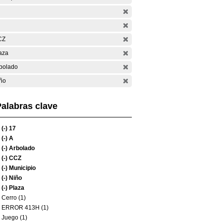
CZ
aza
bolado
ño
alabras clave
(-)
17
(-)
A
(-)
Arbolado
(-)
CCZ
(-)
Municipio
(-)
Niño
(-)
Plaza
Cerro (1)
ERROR 413H (1)
Juego (1)