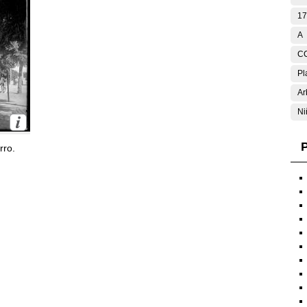
17
A
C
Pl
Ar
Ni
P
rro.