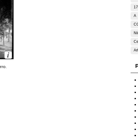
17
A
C
Ni
Ce
Ar
P
rro.