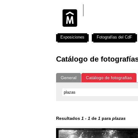
Exposiciones
Fotografías del CdF
Catálogo de fotografía
General
Catálogo de fotografías
Resultados
1
-
1
de
1
para
plazas