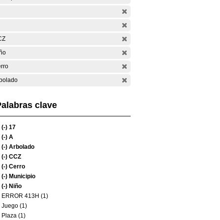
CZ
ño
rro
bolado
alabras clave
(-)
17
(-)
A
(-)
Arbolado
(-)
CCZ
(-)
Cerro
(-)
Municipio
(-)
Niño
ERROR 413H (1)
Juego (1)
Plaza (1)