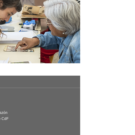
Razón
e CdF