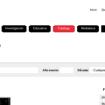
Inicio
Qu
Investigación
Educativa
Catálogo
Mediateca
s
Año exacto:
Década:
F
pl
Mu