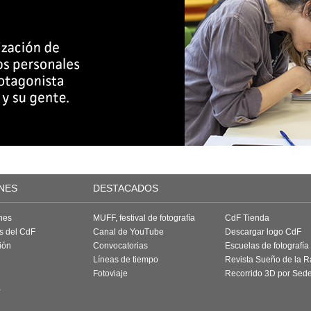
NES
DESTACADOS
nes
MUFF, festival de fotografía
CdF Tienda
as del CdF
Canal de YouTube
Descargar logo CdF
ión
Convocatorias
Escuelas de fotografía
Líneas de tiempo
Revista Sueño de la 
Fotoviaje
Recorrido 3D por Sed
a