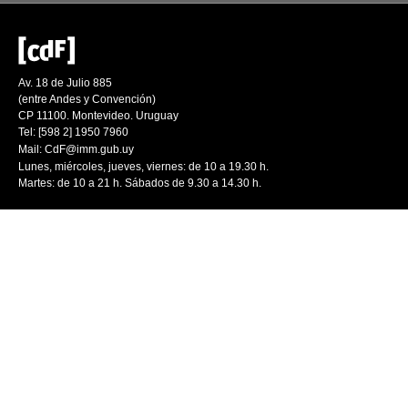
Av. 18 de Julio 885
(entre Andes y Convención)
CP 11100. Montevideo. Uruguay
Tel: [598 2] 1950 7960
Mail:
CdF@imm.gub.uy
Lunes, miércoles, jueves, viernes: de 10 a 19.30 h.
Martes: de 10 a 21 h. Sábados de 9.30 a 14.30 h.