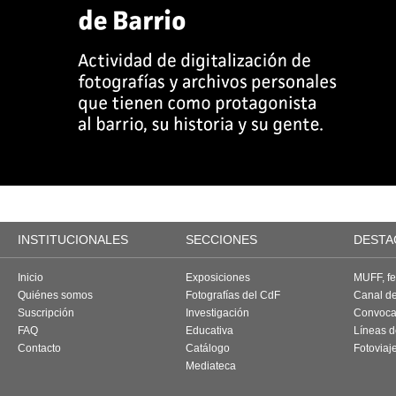
INSTITUCIONALES
SECCIONES
DESTA
Inicio
Exposiciones
MUFF, fes
Quiénes somos
Fotografías del CdF
Canal d
Suscripción
Investigación
Convoca
FAQ
Educativa
Líneas d
Contacto
Catálogo
Fotoviaj
Mediateca