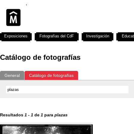
Exposiciones
Fotografías del CdF
Investigación
Educat
Catálogo de fotografías
General
Catálogo de fotografías
Resultados
1
-
1
de
1
para
plazas