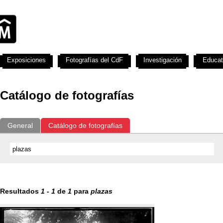
Exposiciones
Fotografías del CdF
Investigación
Educat
Catálogo de fotografías
General
Catálogo de fotografías
Resultados
1
-
1
de
1
para
plazas