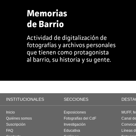
INSTITUCIONALES
SECCIONES
DESTA
Inicio
Exposiciones
MUFF, fes
Quiénes somos
Fotografías del CdF
Canal d
Suscripción
Investigación
Convoca
FAQ
Educativa
Líneas d