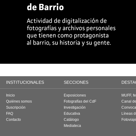
INSTITUCIONALES
SECCIONES
DESTA
Inicio
Exposiciones
MUFF, fes
Quiénes somos
Fotografías del CdF
Canal d
Suscripción
Investigación
Convoca
FAQ
Educativa
Líneas d
Contacto
Catálogo
Fotoviaj
Mediateca