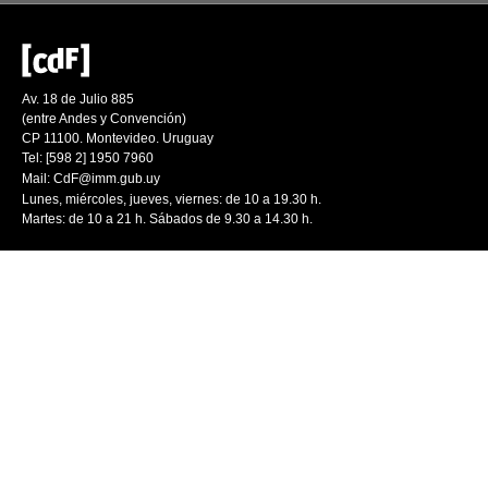
Av. 18 de Julio 885
(entre Andes y Convención)
CP 11100. Montevideo. Uruguay
Tel: [598 2] 1950 7960
Mail:
CdF@imm.gub.uy
Lunes, miércoles, jueves, viernes: de 10 a 19.30 h.
Martes: de 10 a 21 h. Sábados de 9.30 a 14.30 h.