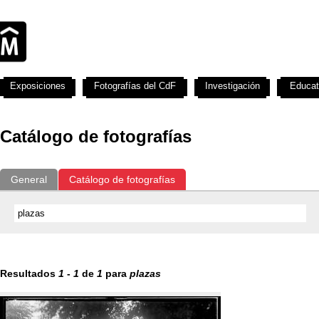
Exposiciones
Fotografías del CdF
Investigación
Educat
Catálogo de fotografías
General
Catálogo de fotografías
Resultados
1
-
1
de
1
para
plazas