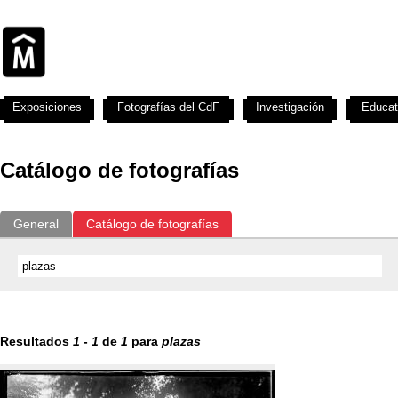
Exposiciones
Fotografías del CdF
Investigación
Educat
Catálogo de fotografías
General
Catálogo de fotografías
Resultados
1
-
1
de
1
para
plazas