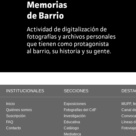
INSTITUCIONALES
SECCIONES
DESTA
Inicio
Exposiciones
MUFF, fes
Quiénes somos
Fotografías del CdF
Canal d
Suscripción
Investigación
Convoca
FAQ
Educativa
Líneas d
Contacto
Catálogo
Fotoviaj
Mediateca