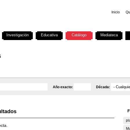
Inicio
Qu
Investigación
Educativa
Catálogo
Mediateca
s
Año exacto:
Década:
ultados
F
pl
ecta.
Mu